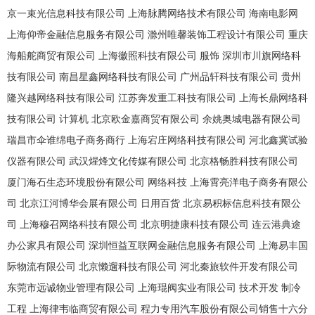
京一束光信息科技有限公司
上海脉腾网络技术有限公司
海南电影网
上海仰帝金融信息服务有限公司
滁州唯馨装饰工程设计有限公司
重庆
海船舵商贸有限公司
上海徽照科技有限公司
服饰
深圳市川旗网络科
技有限公司
南昌星鑫网络科技有限公司
广州品轩科技有限公司
贵州
隆兴越网络科技有限公司
江苏奔发重工科技有限公司
上海长鼎网络科
技有限公司
计算机
北京欧金嘉商贸有限公司
余姚奥城电器有限公司
瑞昌市伞谁绵电子商务商行
上海宕庄网络科技有限公司
河北鑫冀试验
仪器有限公司
武汉煋烽文化传媒有限公司
北京格畅胜科技有限公司
厦门海石生态环境股份有限公司
网络科技
上海霄亮洋电子商务有限公
司
北京江河博华会展有限公司
日用百货
北京易积标信息科技有限公
司
上海穆召网络科技有限公司
北京明捷康科技有限公司
连云港典途
办公家具有限公司
深圳恒益互联网金融信息服务有限公司
上海易丰国
际物流有限公司
北京懒遛科技有限公司
河北秦旅软件开发有限公司
东莞市远诚物业管理有限公司
上海琨阀实业有限公司
技术开发
制冷
工程
上海律韦临商贸有限公司
程力专用汽车股份有限公司销售十六分