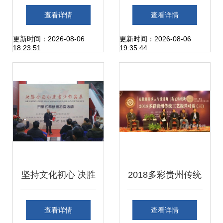
在遵义的那个银杏
文化知识大赛圆满
查看详情
查看详情
扬黄的季节——
落幕 馨尚公司荣
更新时间：2026-08-06
更新时间：2026-08-06
18:23:51
19:35:44
《和·鸣》邀你聆听
获“优秀组织奖”，
对谈时代的回响
文化赋予品牌崭新
魅力
坚持文化初心 决胜
2018多彩贵州传统
全面小康 书法作品
工艺 布依族传承人
查看详情
查看详情