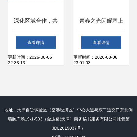
深化区域合作，共
青春之光闪耀塞上
促农业与文化繁荣
宁夏职业技术大学
查看详情
查看详情
——第七届黄河金
团委荣膺全国五四
更新时间：2026-08-06
更新时间：2026-08-06
22:36:13
23:01:03
三角投资合作交流
红旗团委纪实
大会暨渭南农产品
地址：天津自贸试验区（空港经济区）中心大道与东二道交口东北侧
加工产业博览会盛
瑞航广场19-1-503（金达路(天津）商务秘书服务有限公司托管第
JDL2019037号）
大开幕