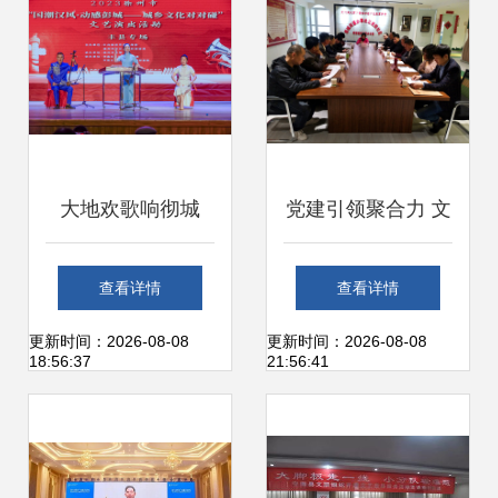
创作热情
大地欢歌响彻城
党建引领聚合力 文
乡，文艺创作共谱
艺赋能促发展——
查看详情
查看详情
新篇——“大地欢
郑东新区正光街社
更新时间：2026-08-08
更新时间：2026-08-08
18:56:37
21:56:41
歌--城乡文化对对
区召开13家商协
碰”巡演活动走进丰
会“两新”组织党建