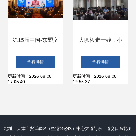
县
工作交流会暨文艺
创作座谈会
第15届中国-东盟文
大脚板走一线，小
化论坛在桂林启幕
分队破难题——宁
查看详情
查看详情
共商文艺创作新未
海县文联深入基层
更新时间：2026-08-08
更新时间：2026-08-08
17:05:40
19:55:37
来，深化区域文化
开展农村文艺创作
交流
现场指导服务活动
地址：天津自贸试验区（空港经济区）中心大道与东二道交口东北侧
纪实